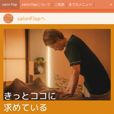
»
salon Flap
salon Flapについて
ご挨拶
全てのメニュー
サロン内イメージ
ご予約リンク
アクセス
全身もみほぐし説明
リンパマッサージ説明
足つぼ説明
商品紹介
salon Flapブログ