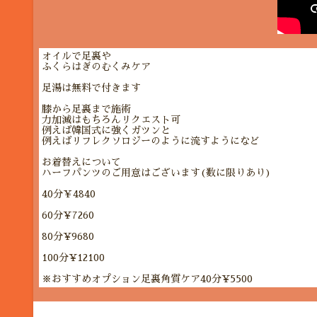
オイルで足裏や
ふくらはぎのむくみケア
足湯は無料で付きます
膝から足裏まで施術
力加減はもちろんリクエスト可
例えば韓国式に強くガツンと
例えばリフレクソロジーのように流すようになど
お着替えについて
ハーフパンツのご用意はございます(数に限りあり)
40分￥4840
60分¥7260
80分¥9680
100分¥12100
※おすすめオプション足裏角質ケア40分¥5500