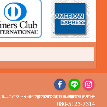
-5エスポワール梅村2階202昭和町駐車場🅿️有料徒歩1分
080-5123-7314