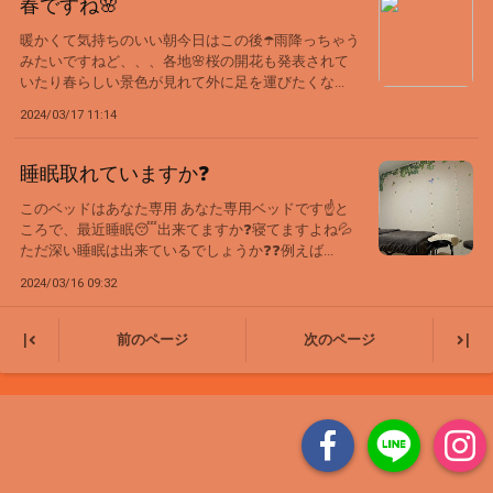
春ですね🌸
暖かくて気持ちのいい朝今日はこの後☂️雨降っちゃう
みたいですねど、、、各地🌸桜の開花も発表されて
いたり春らしい景色が見れて外に足を運びたくな...
2024/03/17 11:14
睡眠取れていますか❓
このベッドはあなた専用 あなた専用ベッドです☝️と
ころで、最近睡眠😴出来てますか❓寝てますよね💦
ただ深い睡眠は出来ているでしょうか❓❓例えば...
2024/03/16 09:32
|
|
前のページ
次のページ