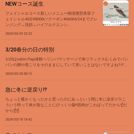
NEWコース誕生
フェイシャルコース新しいメニュー🆕浸透型美容フ
ェイシャル40分¥8000👉クーポン¥66004/24までクレ
ンジング→洗顔→ハイフルクエンシ...
2024/03/29 22:53
3/20春分の日の特別
3/20はsalon Flap体験へリンパマッサージで体リラックスむくみでパン
パンの脚や肩こりをそのままにしていて良いことはないですよね?デ...
2024/03/20 08:15
急に冬に逆戻り⁉️
ちょっと暖かくなったかと思ったのにあっという間に冬に逆戻り💦こ
ういう時って体が急なことにびっくり😱‼️筋肉がこわばってだから☝️だ
から☝️☝...
2024/03/18 18:42