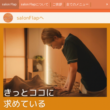
»
salon Flap
salon Flapについて
ご挨拶
全てのメニュー
サロン内イメージ
ご予約リンク
アクセス
全身もみほぐし説明
リンパマッサージ説明
足つぼ説明
商品紹介
salon Flapブログ