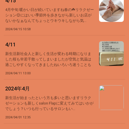
4/15
4月中旬 暖かい日が続いていますね春の☘️リラクゼー
ション😌にはいい季節外を歩きながら新しいお店が
ないかなぁなんてちょっとウキウキしながら気...
2024/04/15 10:58
4/11
新生活新社会人と新しく生活が変わる時期になりま
した桜も🌸若干散ってしまいましたが空気と気温は
過ごしやすくなってきましたねいろいろ迷うことも
あ...
2024/04/11 13:00
2024年4月
新生活が始まったという方も多いと思いますリラク
ゼーションも新しくsalon Flapに変えてみてはいかが
でしょう？いつも行っているサロンもい...
2024/04/01 12:35